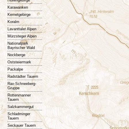
Höllengebirge
Karawanken
Kemetgebirge
Koralm
Lavanttaler Alpen
Mürzsteger Alpen
Nationalpark
Bayrischer Wald
Nockberge
Oststeiermark
Packalpe
Radstädter Tauern
Rax-Schneeberg-
Gruppe
Rottenmanner
Tauern
Salzkammergut
Schladminger
Tauern
Seckauer Tauern