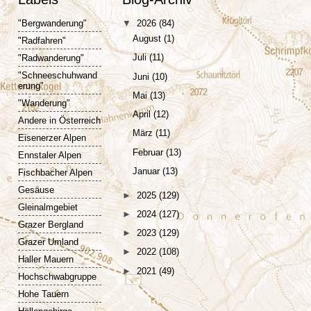
"Bergwanderung"
▼
2026
(84)
August
(1)
"Radfahren"
Juli
(11)
"Radwanderung"
"Schneeschuhwand
Juni
(10)
erung"
Mai
(13)
"Wanderung"
April
(12)
Andere in Österreich
März
(11)
Eisenerzer Alpen
Februar
(13)
Ennstaler Alpen
Januar
(13)
Fischbacher Alpen
Gesäuse
►
2025
(129)
Gleinalmgebiet
►
2024
(127)
Grazer Bergland
►
2023
(129)
Grazer Umland
►
2022
(108)
Haller Mauern
►
2021
(49)
Hochschwabgruppe
Hohe Tauern