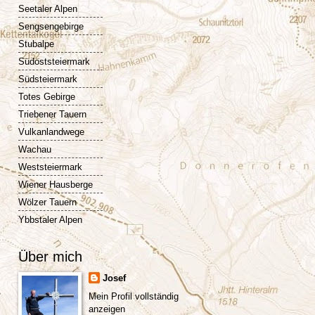
Seetaler Alpen
Sengsengebirge
Stubalpe
Südoststeiermark
Südsteiermark
Totes Gebirge
Triebener Tauern
Vulkanlandwege
Wachau
Weststeiermark
Wiener Hausberge
Wölzer Tauern
Ybbstaler Alpen
Über mich
Josef
Mein Profil vollständig
anzeigen