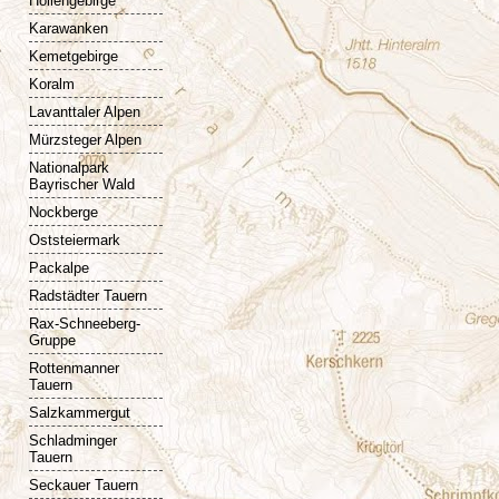
Höllengebirge
Karawanken
Kemetgebirge
Koralm
Lavanttaler Alpen
Mürzsteger Alpen
Nationalpark
Bayrischer Wald
Nockberge
Oststeiermark
Packalpe
Radstädter Tauern
Rax-Schneeberg-
Gruppe
Rottenmanner
Tauern
Salzkammergut
Schladminger
Tauern
Seckauer Tauern