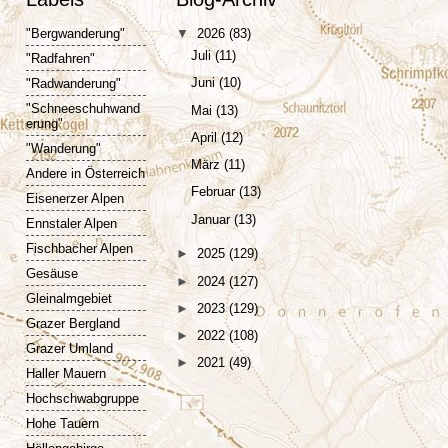
"Bergwanderung"
▼
2026
(83)
Juli
(11)
"Radfahren"
Juni
(10)
"Radwanderung"
"Schneeschuhwand
Mai
(13)
erung"
April
(12)
"Wanderung"
März
(11)
Andere in Österreich
Februar
(13)
Eisenerzer Alpen
Januar
(13)
Ennstaler Alpen
Fischbacher Alpen
►
2025
(129)
Gesäuse
►
2024
(127)
Gleinalmgebiet
►
2023
(129)
Grazer Bergland
►
2022
(108)
Grazer Umland
►
2021
(49)
Haller Mauern
Hochschwabgruppe
Hohe Tauern