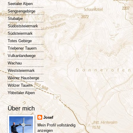
Seetaler Alpen
Sengsengebirge
Stubalpe
Südoststeiermark
Südsteiermark
Totes Gebirge
Triebener Tauern
Vulkanlandwege
Wachau
Weststeiermark
Wiener Hausberge
Wölzer Tauern
Ybbstaler Alpen
Über mich
Josef
Mein Profil vollständig
anzeigen