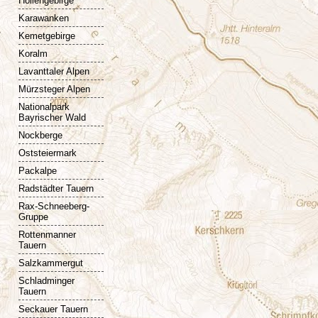
Höllengebirge
Karawanken
Kemetgebirge
Koralm
Lavanttaler Alpen
Mürzsteger Alpen
Nationalpark
Bayrischer Wald
Nockberge
Oststeiermark
Packalpe
Radstädter Tauern
Rax-Schneeberg-
Gruppe
Rottenmanner
Tauern
Salzkammergut
Schladminger
Tauern
Seckauer Tauern