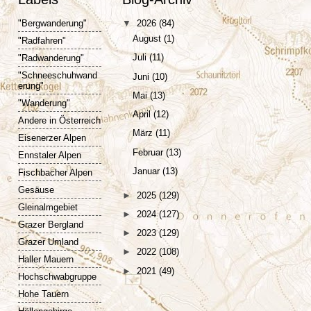
"Bergwanderung"
▼
2026
(84)
August
(1)
"Radfahren"
Juli
(11)
"Radwanderung"
"Schneeschuhwand
Juni
(10)
erung"
Mai
(13)
"Wanderung"
April
(12)
Andere in Österreich
März
(11)
Eisenerzer Alpen
Februar
(13)
Ennstaler Alpen
Januar
(13)
Fischbacher Alpen
Gesäuse
►
2025
(129)
Gleinalmgebiet
►
2024
(127)
Grazer Bergland
►
2023
(129)
Grazer Umland
►
2022
(108)
Haller Mauern
►
2021
(49)
Hochschwabgruppe
Hohe Tauern