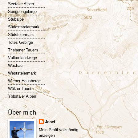
Seetaler Alpen
Sengsengebirge
Stubalpe
Südoststeiermark
Südsteiermark
Totes Gebirge
Triebener Tauern
Vulkanlandwege
Wachau
Weststeiermark
Wiener Hausberge
Wölzer Tauern
Ybbstaler Alpen
Über mich
Josef
Mein Profil vollständig
anzeigen