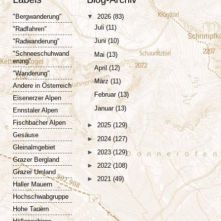
"Bergwanderung"
▼
2026
(83)
Juli
(11)
"Radfahren"
Juni
(10)
"Radwanderung"
"Schneeschuhwand
Mai
(13)
erung"
April
(12)
"Wanderung"
März
(11)
Andere in Österreich
Februar
(13)
Eisenerzer Alpen
Januar
(13)
Ennstaler Alpen
Fischbacher Alpen
►
2025
(129)
Gesäuse
►
2024
(127)
Gleinalmgebiet
►
2023
(129)
Grazer Bergland
►
2022
(108)
Grazer Umland
►
2021
(49)
Haller Mauern
Hochschwabgruppe
Hohe Tauern