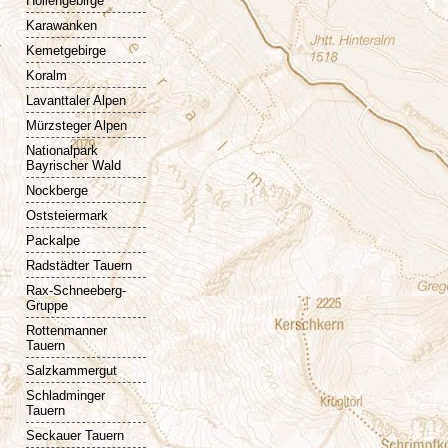
Höllengebirge
Karawanken
Kemetgebirge
Koralm
Lavanttaler Alpen
Mürzsteger Alpen
Nationalpark
Bayrischer Wald
Nockberge
Oststeiermark
Packalpe
Radstädter Tauern
Rax-Schneeberg-
Gruppe
Rottenmanner
Tauern
Salzkammergut
Schladminger
Tauern
Seckauer Tauern