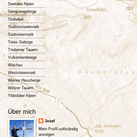
Seetaler Alpen
Sengsengebirge
Stubalpe
Südoststeiermark
Südsteiermark
Totes Gebirge
Triebener Tauern
Vulkanlandwege
Wachau
Weststeiermark
Wiener Hausberge
Wölzer Tauern
Ybbstaler Alpen
Über mich
Josef
Mein Profil vollständig
anzeigen