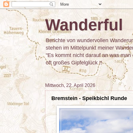
Wanderful
Berichte von wundervollen Wanderun
stehen im Mittelpunkt meiner Wanderu
"Es kommt nicht darauf an was man er
oft großes Gipfelglück !!
Mittwoch, 22. April 2026
Bremstein - Speikbichl Runde