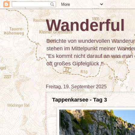
Wanderful
Berichte von wundervollen Wanderun
stehen im Mittelpunkt meiner Wanderu
"Es kommt nicht darauf an was man er
oft großes Gipfelglück !!
Freitag, 19. September 2025
Tappenkarsee - Tag 3