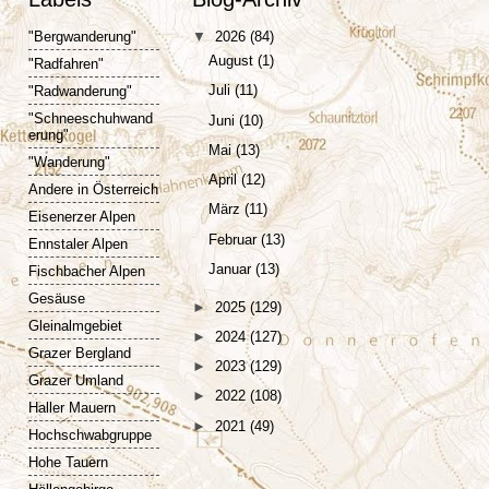
"Bergwanderung"
▼
2026
(84)
August
(1)
"Radfahren"
Juli
(11)
"Radwanderung"
"Schneeschuhwand
Juni
(10)
erung"
Mai
(13)
"Wanderung"
April
(12)
Andere in Österreich
März
(11)
Eisenerzer Alpen
Februar
(13)
Ennstaler Alpen
Januar
(13)
Fischbacher Alpen
Gesäuse
►
2025
(129)
Gleinalmgebiet
►
2024
(127)
Grazer Bergland
►
2023
(129)
Grazer Umland
►
2022
(108)
Haller Mauern
►
2021
(49)
Hochschwabgruppe
Hohe Tauern