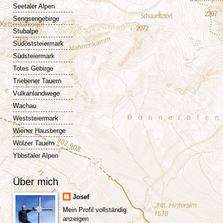
Seetaler Alpen
Sengsengebirge
Stubalpe
Südoststeiermark
Südsteiermark
Totes Gebirge
Triebener Tauern
Vulkanlandwege
Wachau
Weststeiermark
Wiener Hausberge
Wölzer Tauern
Ybbstaler Alpen
Über mich
Josef
Mein Profil vollständig
anzeigen