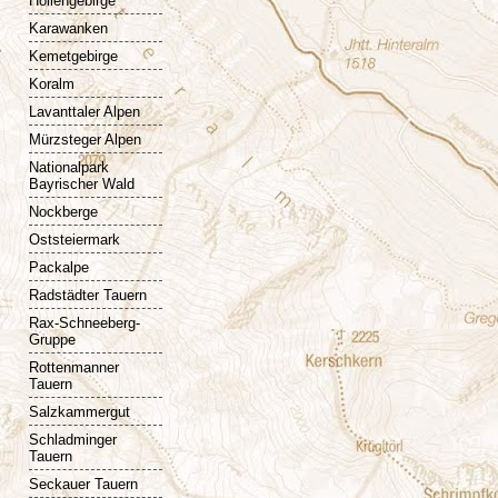
Höllengebirge
Karawanken
Kemetgebirge
Koralm
Lavanttaler Alpen
Mürzsteger Alpen
Nationalpark
Bayrischer Wald
Nockberge
Oststeiermark
Packalpe
Radstädter Tauern
Rax-Schneeberg-
Gruppe
Rottenmanner
Tauern
Salzkammergut
Schladminger
Tauern
Seckauer Tauern